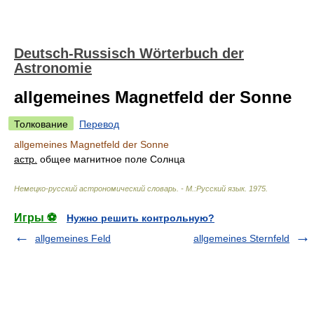
Deutsch-Russisch Wörterbuch der
Astronomie
allgemeines Magnetfeld der Sonne
Толкование
Перевод
allgemeines Magnetfeld der Sonne
астр.
общее магнитное поле Солнца
Немецко-русский астрономический словарь. - М.:Русский язык
.
1975
.
Игры ⚽
Нужно решить контрольную?
allgemeines Feld
allgemeines Sternfeld